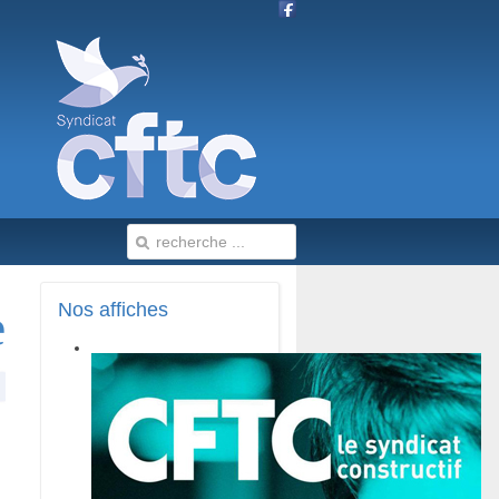
e
Nos
affiches